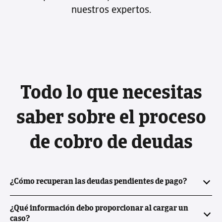
nuestros expertos.
Todo lo que necesitas
saber sobre el proceso
de cobro de deudas
¿Cómo recuperan las deudas pendientes de pago?
Recuperamos sus deudas pendientes con una
¿Qué información debo proporcionar al cargar un
serie de acciones. Estos incluyen cartas, correos
caso?