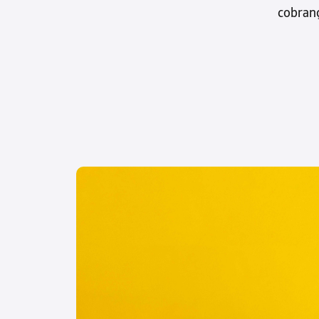
Tarefas centralizadas
cobran
O Credit-IQ reúne todas as tarefas de
tesouraria da sua equipa num mesmo
local, facilitando a gestão e o controlo
de pagamentos.
Veja todas as
funcionalidades