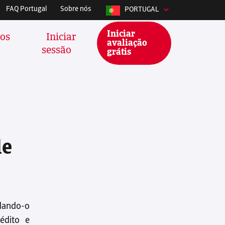
rança de pagamentos.
FAQ Portugal
Sobre nós
PORTUGAL
Iniciar
sos
Iniciar
avaliação
sessão
grátis
cilita o acompanhamento das
imentos e liga-se às suas
de
avoritas em menos de um minuto.
oftware de contabilidade:
udando-o
édito e