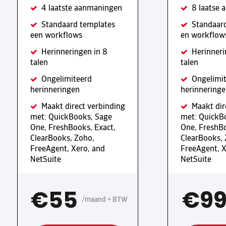
4 laatste aanmaningen
8 laatse
Standaard templates
Standaar
een workflows
en workflow
Herinneringen in 8
Herinneri
talen
talen
Ongelimiteerd
Ongelimi
herinneringen
herinnering
Maakt direct verbinding
Maakt dir
met: QuickBooks, Sage
met: QuickB
One, FreshBooks, Exact,
One, FreshBo
ClearBooks, Zoho,
ClearBooks, 
FreeAgent, Xero, and
FreeAgent, X
NetSuite
NetSuite
€55
€9
/maand + BTW