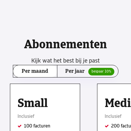
Abonnementen
Kijk wat het best bij je past
Per maand
Per jaar
bespaar 10%
Small
Med
Inclusief
Inclusief
100 facturen
200 fact