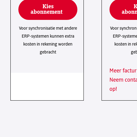
Kies
K
abonnement
abon
Voor synchronisatie met andere
Voor synchron
ERP-systemen kunnen extra
ERP-systeme
kosten in rekening worden
kosten in r
gebracht
geb
Meer factu
Neem conta
op!