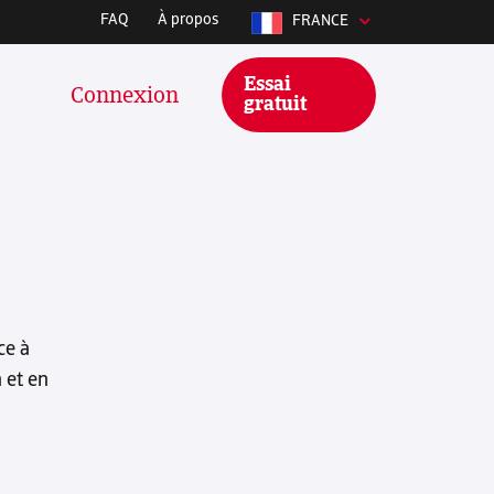
FAQ
À propos
FRANCE
Essai
Connexion
gratuit
te le suivi des factures et des
s et se connecte à vos logiciels
ns d'une minute. Cliquez sur le
ce à
ogiciel pour en savoir plus.
 et en