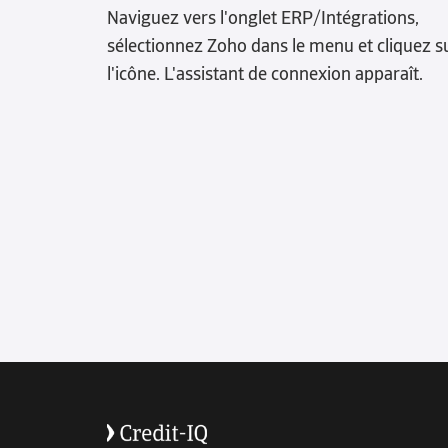
Naviguez vers l'onglet ERP/Intégrations,
des notifications, en dressant des
sélectionnez Zoho dans le menu et cliquez s
tableaux de bord clairs et concis. Vous
l'icône. L'assistant de connexion apparaît.
savez en un coup d’œil le niveau de
trésorerie à venir et le cash qui devrait
déjà être sur votre compte ! Un
pilotage facile pour une prise de
décision efficace.