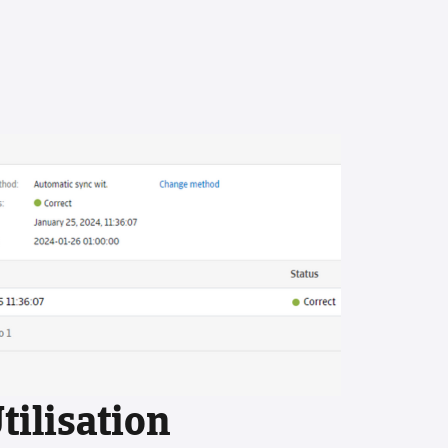
Bonnes Pratiques
érer Vos Créances
s Efficacement
e vous propose de découvrir
s pratiques en matière de
 clients pour 2025, vous
 ainsi de rationaliser vos
ela fonctionne
de facturation, de gestion du
t de recouvrement des
us
tilisation